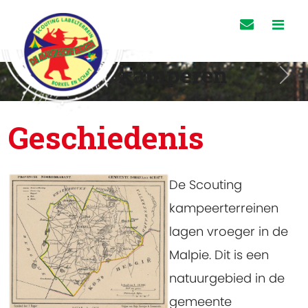
primitief kamperen
Previous
Nex
Geschiedenis
De Scouting
kampeerterreinen
lagen vroeger in de
Malpie. Dit is een
natuurgebied in de
gemeente