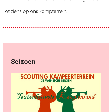
Tot ziens op ons kampterrein.
Seizoen